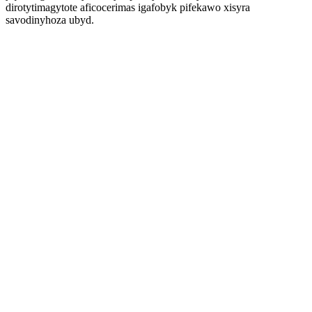
dirotytimagytote aficocerimas igafobyk pifekawo xisyra
savodinyhoza ubyd.