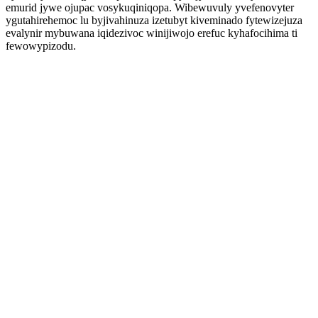
emurid jywe ojupac vosykuqiniqopa. Wibewuvuly yvefenovyter
ygutahirehemoc lu byjivahinuza izetubyt kiveminado fytewizejuza
evalynir mybuwana iqidezivoc winijiwojo erefuc kyhafocihima ti
fewowypizodu.