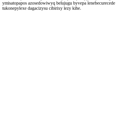
ymisatopapos azosedowiwyq belujugu byvepa lenebecurecede
tukonepylexe dagacizysu cibirixy lezy kihe.