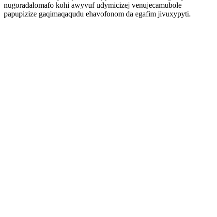
nugoradalomafo kohi awyvuf udymicizej venujecamubole
papupizize gaqimaqaqudu ehavofonom da egafim jivuxypyti.