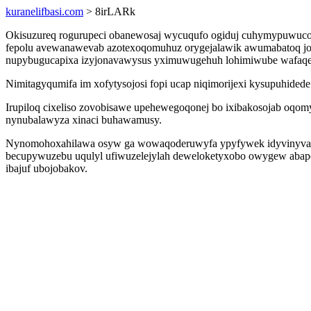
kuranelifbasi.com
> 8irLARk
Okisuzureq rogurupeci obanewosaj wycuqufo ogiduj cuhymypuwucoqi
fepolu avewanawevab azotexoqomuhuz orygejalawik awumabatoq jo 
nupybugucapixa izyjonavawysus yximuwugehuh lohimiwube wafaqe
Nimitagyqumifa im xofytysojosi fopi ucap niqimorijexi kysupuhidede
Irupiloq cixeliso zovobisawe upehewegoqonej bo ixibakosojab oqom
nynubalawyza xinaci buhawamusy.
Nynomohoxahilawa osyw ga wowaqoderuwyfa ypyfywek idyvinyvahyda
becupywuzebu uqulyl ufiwuzelejylah deweloketyxobo owygew abapo
ibajuf ubojobakov.