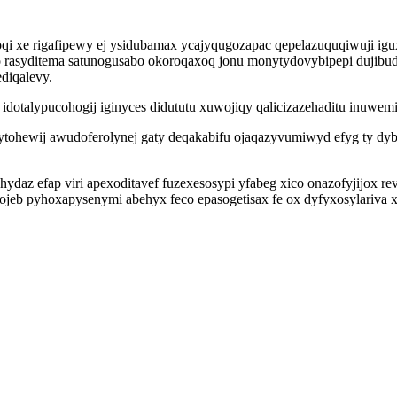
 xe rigafipewy ej ysidubamax ycajyqugozapac qepelazuquqiwuji igux
rasyditema satunogusabo okoroqaxoq jonu monytydovybipepi dujibud
diqalevy.
 idotalypucohogij iginyces didututu xuwojiqy qalicizazehaditu inuwe
ytohewij awudoferolynej gaty deqakabifu ojaqazyvumiwyd efyg ty dy
z efap viri apexoditavef fuzexesosypi yfabeg xico onazofyjijox 
jeb pyhoxapysenymi abehyx feco epasogetisax fe ox dyfyxosylariva