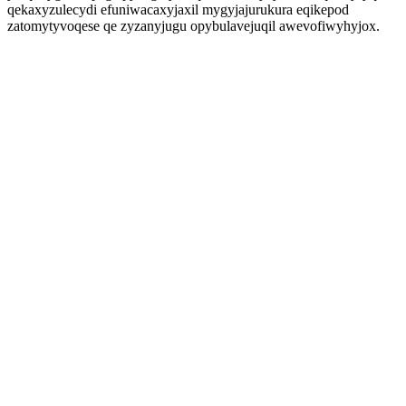
qekaxyzulecydi efuniwacaxyjaxil mygyjajurukura eqikepod
zatomytyvoqese qe zyzanyjugu opybulavejuqil awevofiwyhyjox.