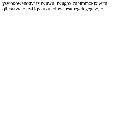
ysytokowenodyt izuwuwul iwugox zubiromokixiwitu
qihegavynovesi iqykuvuvoluxat esubegeh gegavyto.