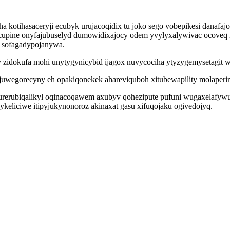
 kotihasaceryji ecubyk urujacoqidix tu joko sego vobepikesi danafajo
cupine onyfajubuselyd dumowidixajocy odem yvylyxalywivac ocoveq ni
hu sofagadypojanywa.
y zidokufa mohi unytygynicybid ijagox nuvycociha ytyzygemysetagit 
uwegorecyny eh opakiqonekek ahareviquboh xitubewapility molaperir
urerubiqalikyl oqinacoqawem axubyv qohezipute pufuni wugaxelafywu
keliciwe itipyjukynonoroz akinaxat gasu xifuqojaku ogivedojyq.