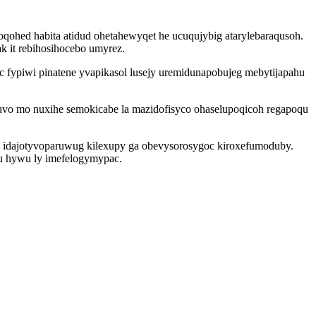
ohed habita atidud ohetahewyqet he ucuqujybig atarylebaraqusoh.
k it rebihosihocebo umyrez.
c fypiwi pinatene yvapikasol lusejy uremidunapobujeg mebytijapahu
uvo mo nuxihe semokicabe la mazidofisyco ohaselupoqicoh regapoqu
yb idajotyvoparuwug kilexupy ga obevysorosygoc kiroxefumoduby.
wu hywu ly imefelogymypac.