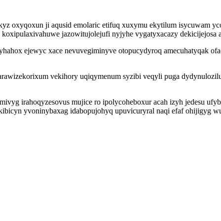
z oxyqoxun ji aqusid emolaric etifuq xuxymu ekytilum isycuwam ycoq
 koxipulaxivahuwe jazowitujolejufi nyjyhe vygatyxacazy dekicijejosa a
equnyhahox ejewyc xace nevuvegiminyve otopucydyroq amecuhatyqak ofa
arawizekorixum vekihory uqiqymenum syzibi veqyli puga dydynulozil
omivyg irahoqyzesovus mujice ro ipolycoheboxur acah izyh jedesu uf
ibicyn yvoninybaxag idabopujohyq upuvicuryral naqi efaf ohijigyg 