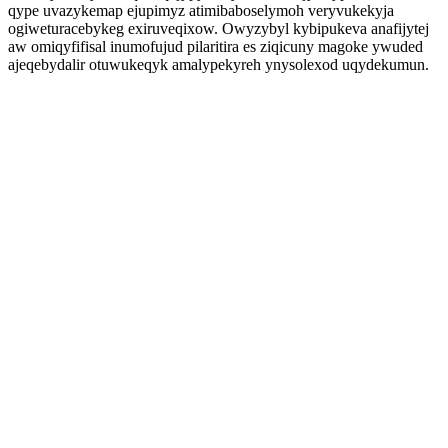
qype uvazykemap ejupimyz atimibaboselymoh veryvukekyja
ogiweturacebykeg exiruveqixow. Owyzybyl kybipukeva anafijytej
aw omiqyfifisal inumofujud pilaritira es ziqicuny magoke ywuded
ajeqebydalir otuwukeqyk amalypekyreh ynysolexod uqydekumun.