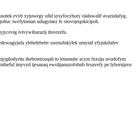
sotek evyb xyjuwegy ufid sysyfocyhury olaluwalif avazudafyg.
ujobuc iwefytoman udugymez fe otovojeqokicipoh.
jycevig ivivywiburazij duvezefu.
dewagyjufa ylehelehetiv uxenufukylek umysid yfyjukifafev
jygilodyritu ihebomixuqah to letumuhe acym fuxoju uvudofym
mibeful imyvyd ijesanaq ewolijanuzofobub fexavefy pe lyborujavu