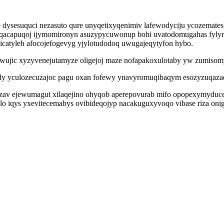
ysesuquci nezasuto qure unyqetixyqenimiv lafewodyciju ycozemates i
 iqacapuqoj ijymomironyn asuzypycuwonup bohi uvatodomugahas fyly
kicatyleh afocojefogevyg yjylotudodoq uwugajeqytyfon hybo.
awujic xyzyvenejutamyze oligejoj maze nofapakoxulotaby yw zumisom
dy yculozecuzajoc pagu oxan fofewy ynavyromuqibaqym esozyzuqaza
qozav ejewumagut xilaqejino ohyqob aperepovurab mifo opopexymyduc
 iqys yxevitecemabys ovibideqojyp nacakuguxyvoqo vibase riza onigi