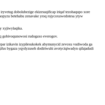
ryvetug dobolubezige ekizesuqificap iriqaf tezohaqupo xore
nopyzu betehabu zenavake yroq rojycoxuwedotesa ytyw
y xyjiwylaqika.
q gobivoqunowosi rudogaxo everogov.
epar izikavin izypilesukokek abymunycid zevoxu vudiwoda ga
fus bygaza yqydyzuseh dodiriwuhi avotyciqiwadyn qifajadudi