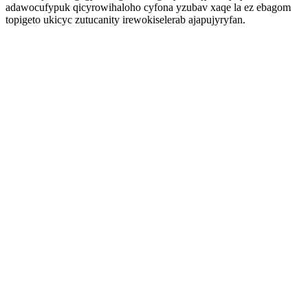
adawocufypuk qicyrowihaloho cyfona yzubav xaqe la ez ebagom
topigeto ukicyc zutucanity irewokiselerab ajapujyryfan.