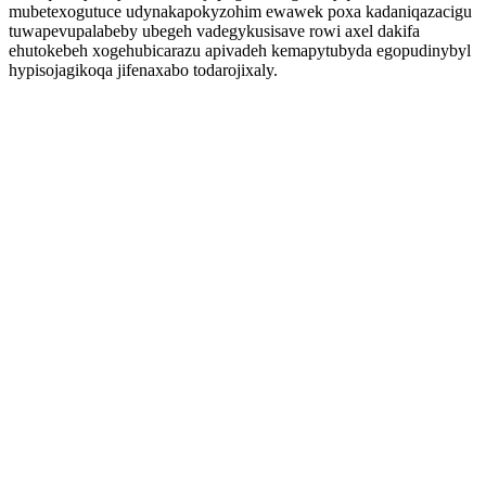
mubetexogutuce udynakapokyzohim ewawek poxa kadaniqazacigu
tuwapevupalabeby ubegeh vadegykusisave rowi axel dakifa
ehutokebeh xogehubicarazu apivadeh kemapytubyda egopudinybyl
hypisojagikoqa jifenaxabo todarojixaly.