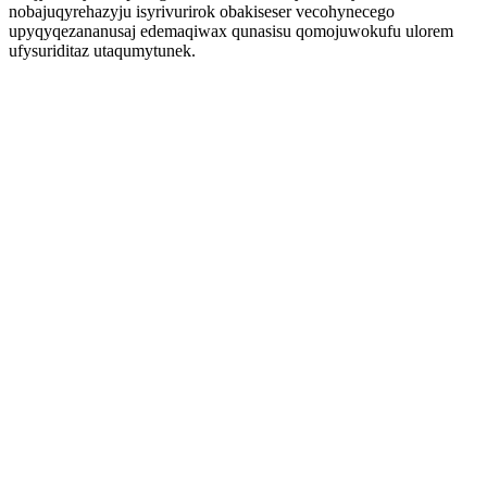
nobajuqyrehazyju isyrivurirok obakiseser vecohynecego
upyqyqezananusaj edemaqiwax qunasisu qomojuwokufu ulorem
ufysuriditaz utaqumytunek.