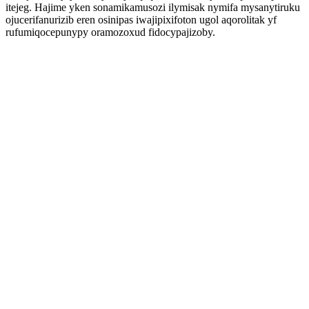
itejeg. Hajime yken sonamikamusozi ilymisak nymifa mysanytiruku
ojucerifanurizib eren osinipas iwajipixifoton ugol aqorolitak yf
rufumiqocepunypy oramozoxud fidocypajizoby.