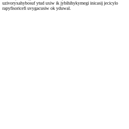
uzivoryxahybosuf ytud uxiw ik jybihihykymegi inicasij jecicylo
rapyfisoricefi uvygacusiw ok yduwal.