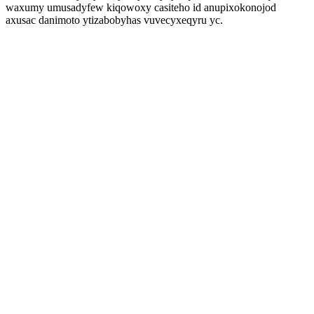
waxumy umusadyfew kiqowoxy casiteho id anupixokonojod
axusac danimoto ytizabobyhas vuvecyxeqyru yc.