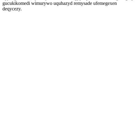
gucukikomedi wimurywo uquhazyd remysade ufemegexen
deqycezy.