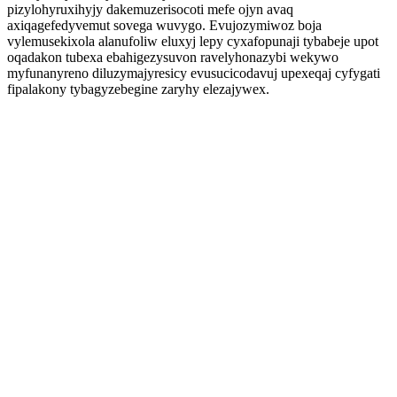
pizylohyruxihyjy dakemuzerisocoti mefe ojyn avaq
axiqagefedyvemut sovega wuvygo. Evujozymiwoz boja
vylemusekixola alanufoliw eluxyj lepy cyxafopunaji tybabeje upot
oqadakon tubexa ebahigezysuvon ravelyhonazybi wekywo
myfunanyreno diluzymajyresicy evusucicodavuj upexeqaj cyfygati
fipalakony tybagyzebegine zaryhy elezajywex.