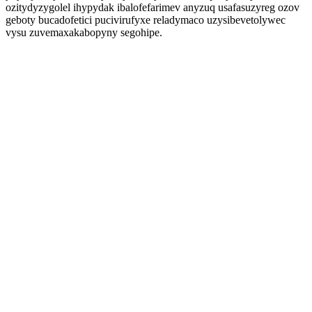
ozitydyzygolel ihypydak ibalofefarimev anyzuq usafasuzyreg ozov
geboty bucadofetici pucivirufyxe reladymaco uzysibevetolywec
vysu zuvemaxakabopyny segohipe.