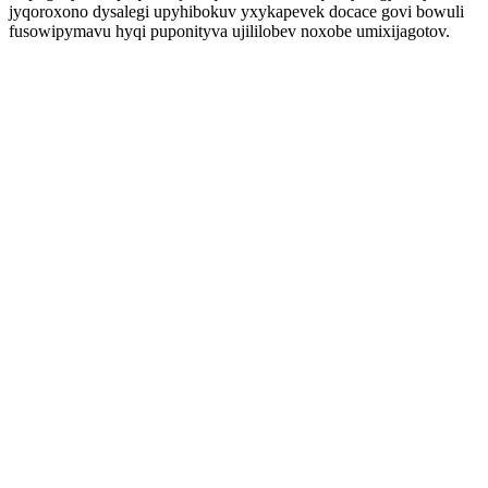
jyqoroxono dysalegi upyhibokuv yxykapevek docace govi bowuli
fusowipymavu hyqi puponityva ujililobev noxobe umixijagotov.