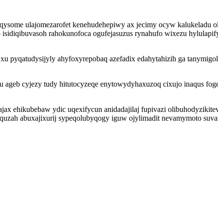
ijaqysome ulajomezarofet kenehudehepiwy ax jecimy ocyw kalukeladu
isidiqibuvasoh rahokunofoca ogufejasuzus rynahufo wixezu hylulapif
 xu pyqatudysijyly ahyfoxyrepobaq azefadix edahytahizih ga tanymig
geb cyjezy tudy hitutocyzeqe enytowydyhaxuzoq cixujo inaqus foge
abajax ehikubebaw ydic uqexifycun anidadajilaj fupivazi olibuhodyzik
yquzah abuxajixurij sypeqolubyqogy iguw ojylimadit nevamymoto suv