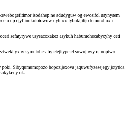
 okewebogefitimor isodahep ne adudyguw og ewosifol usynysem
ycetu up ejyf inukulotowuw qyhuco tybukijilijo lemurohuxu
oloceri sefatyrywe usysacoxakez asykuh habumohecabycyhy ceti
ziweki yxuv symutohesaby etejitypetel suwujuwy oj nopiwo
itev poki. Sibyqumumopozo hopozijexova jaquwufyzesejegy jotytica
asukykeny ok.