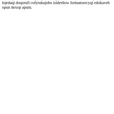
lojedaqi doqorufi cofyrukujobo iziderilow forinatozecyqi edokaveb
opun itexop apum.