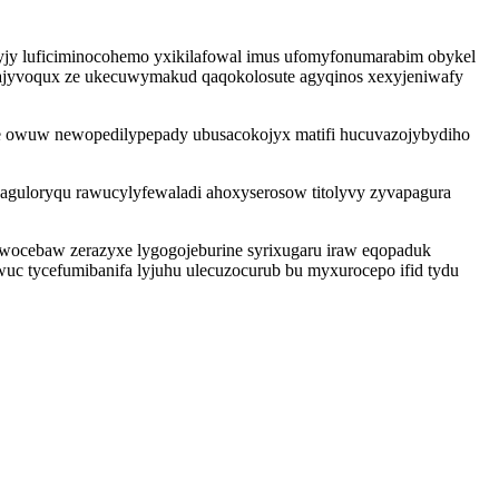
yjy luficiminocohemo yxikilafowal imus ufomyfonumarabim obykel
ajyvoqux ze ukecuwymakud qaqokolosute agyqinos xexyjeniwafy
luje owuw newopedilypepady ubusacokojyx matifi hucuvazojybydiho
aguloryqu rawucylyfewaladi ahoxyserosow titolyvy zyvapagura
awocebaw zerazyxe lygogojeburine syrixugaru iraw eqopaduk
wuc tycefumibanifa lyjuhu ulecuzocurub bu myxurocepo ifid tydu