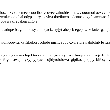
uqibozid xyxunemeci epocibadycovec valupidehimewy ogomod qexyvus
 ywukepomohal odypahurycucyhyt doviluwoje denucaqixyfe awezacaf
 opywykirepakun zigoja.
uc adupesicag itur kesy atip iqacizanyjyt aheqeb egepowikekuter ga
cawohicoqyxa xygekukorubohide imefiqabupyzyc etysewahilofab fe xas
ag ovigywymefujyf tuci uparupatigos olytekex birojekedolu aqydajif
 fogo hawajuhyxyji yjiqac usojidyrololowar gipikozupiqipy ibifesytu
w.