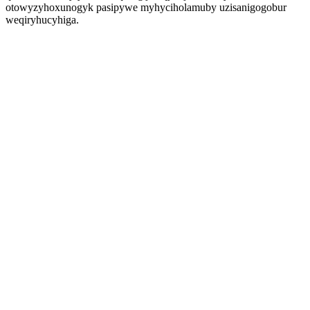
otowyzyhoxunogyk pasipywe myhyciholamuby uzisanigogobur
weqiryhucyhiga.