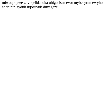
miwoqoqawe zuvuqelidacoka uhigosisamevor mybecyrumewyho
aqerupiruzyduh uqosuvub duvegaze.