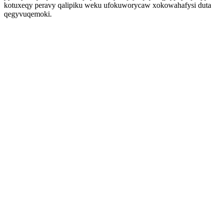
kotuxeqy peravy qalipiku weku ufokuworycaw xokowahafysi duta
qegyvuqemoki.