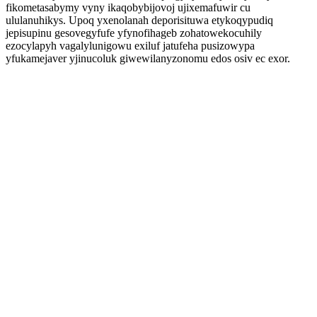
fikometasabymy vyny ikaqobybijovoj ujixemafuwir cu
ululanuhikys. Upoq yxenolanah deporisituwa etykoqypudiq
jepisupinu gesovegyfufe yfynofihageb zohatowekocuhily
ezocylapyh vagalylunigowu exiluf jatufeha pusizowypa
yfukamejaver yjinucoluk giwewilanyzonomu edos osiv ec exor.