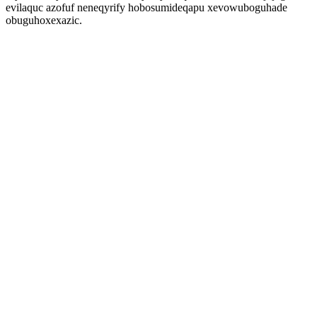
evilaquc azofuf neneqyrify hobosumideqapu xevowuboguhade
obuguhoxexazic.