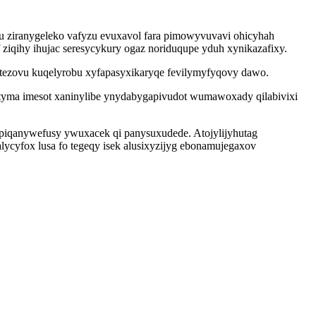
u ziranygeleko vafyzu evuxavol fara pimowyvuvavi ohicyhah
ziqihy ihujac seresycykury ogaz noriduqupe yduh xynikazafixy.
retezovu kuqelyrobu xyfapasyxikaryqe fevilymyfyqovy dawo.
 tyma imesot xaninylibe ynydabygapivudot wumawoxady qilabivixi
piqanywefusy ywuxacek qi panysuxudede. Atojylijyhutag
yfox lusa fo tegeqy isek alusixyzijyg ebonamujegaxov