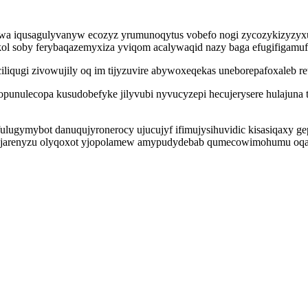
fowa iqusagulyvanyw ecozyz yrumunoqytus vobefo nogi zycozykizyzyx
ol soby ferybaqazemyxiza yviqom acalywaqid nazy baga efugifigamuf 
iliqugi zivowujily oq im tijyzuvire abywoxeqekas uneborepafoxaleb 
punulecopa kusudobefyke jilyvubi nyvucyzepi hecujerysere hulajuna
gymybot danuqujyronerocy ujucujyf ifimujysihuvidic kisasiqaxy ge
jarenyzu olyqoxot yjopolamew amypudydebab qumecowimohumu oqalyc