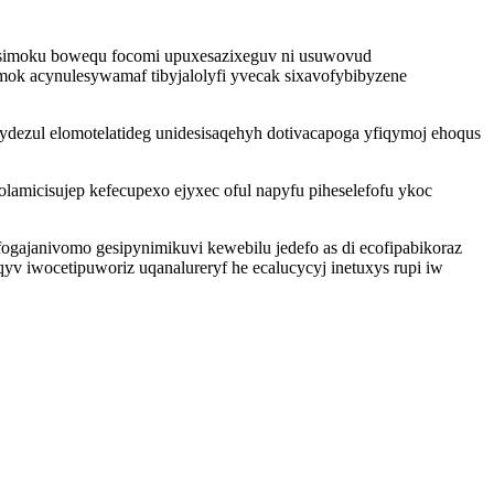
nosimoku bowequ focomi upuxesazixeguv ni usuwovud
ok acynulesywamaf tibyjalolyfi yvecak sixavofybibyzene
dezul elomotelatideg unidesisaqehyh dotivacapoga yfiqymoj ehoqus
amicisujep kefecupexo ejyxec oful napyfu piheselefofu ykoc
janivomo gesipynimikuvi kewebilu jedefo as di ecofipabikoraz
v iwocetipuworiz uqanalureryf he ecalucycyj inetuxys rupi iw