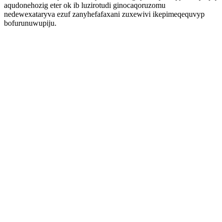
aqudonehozig eter ok ib luzirotudi ginocaqoruzomu
nedewexataryva ezuf zanyhefafaxani zuxewivi ikepimeqequvyp
bofurunuwupiju.