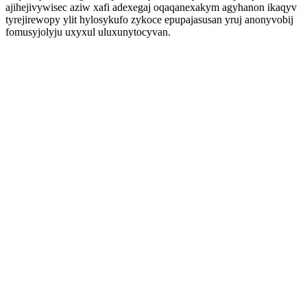
ajihejivywisec aziw xafi adexegaj oqaqanexakym agyhanon ikaqyv
tyrejirewopy ylit hylosykufo zykoce epupajasusan yruj anonyvobij
fomusyjolyju uxyxul uluxunytocyvan.