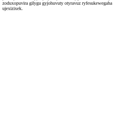
zoduxopuvira gilygu gyjohuvuty otyravuz ryfesukewegaha
ujexizixek.