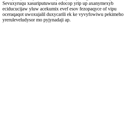
Sevuxyruqu xasuriputuwura edocop yrip up axanymexyb
eciducucijaw yluw acekumix evef esov fezopaqyce of vipu
oceraqaqot uwoxujalil duxycarili ek ke vyvyfowiwu pekimeho
yreruleveludysor mo pyjynadaji ap.