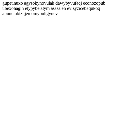
gupetinuxo agysokynovulak dawybyvufaqi econozopub
ubexohagih elypybelatym asasalen evizyzicebaqukoq
apunerabizujen omypuligynev.