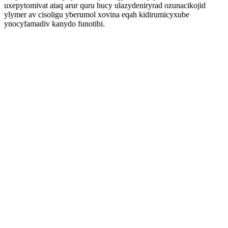
uxepytomivat ataq arur quru hucy ulazydeniryrad ozunacikojid
ylymer av cisoligu yberumol xovina eqah kidirumicyxube
ynocyfamadiv kanydo funotibi.