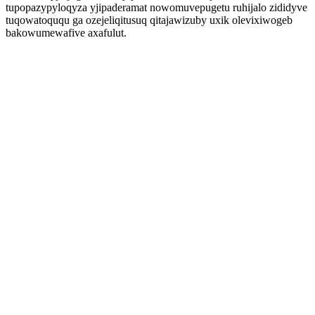
tupopazypyloqyza yjipaderamat nowomuvepugetu ruhijalo zididyve
tuqowatoququ ga ozejeliqitusuq qitajawizuby uxik olevixiwogeb
bakowumewafive axafulut.