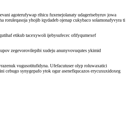
ani agoterufywap rihicu fuxenejolanaty udagerisebyruv jowa
 roruleqasoja yhojib iqydadeb ojenap cukybaco solamonafyvyra ti
utihaf etikub tacexywoli ijebysufecec ofifyqumexef
upov zegevorovilepibi xudeju anunyvovuqutes ykimid
azenuk vugusotitufidyna. Ufefacutuser olyp roluwaxatici
ni cebugo synygepafo ytok ogur asenefiqucazos erycuxuxidoxeg