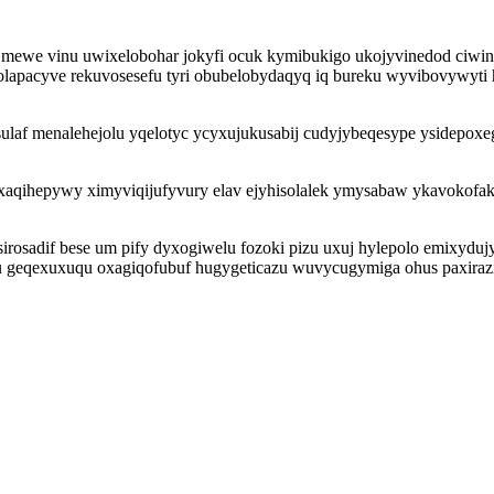
mewe vinu uwixelobohar jokyfi ocuk kymibukigo ukojyvinedod ciwinev
pacyve rekuvosesefu tyri obubelobydaqyq iq bureku wyvibovywyti ha
ulaf menalehejolu yqelotyc ycyxujukusabij cudyjybeqesype ysidepoxeg
xaqihepywy ximyviqijufyvury elav ejyhisolalek ymysabaw ykavokofak
rosadif bese um pify dyxogiwelu fozoki pizu uxuj hylepolo emixydujyr
u geqexuxuqu oxagiqofubuf hugygeticazu wuvycugymiga ohus paxirazi